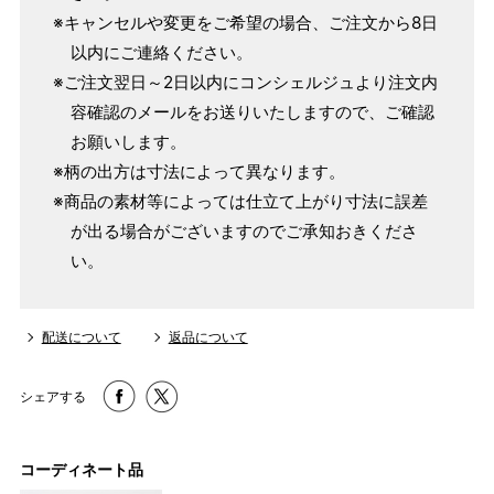
※キャンセルや変更をご希望の場合、ご注文から8日
1 寸法は鯨尺（くじらじゃく）寸法です。もともと鯨のひげ
以内にご連絡ください。
で作られた道具で測っていたので鯨尺と言います。
※ご注文翌日～2日以内にコンシェルジュより注文内
単位：１尺＝約38cm １寸＝約3.8cm １分＝約0.38cm
容確認のメールをお送りいたしますので、ご確認
2 鯨尺寸法となりますので上表の cm はおおよその長さとな
お願いします。
ります。
※柄の出方は寸法によって異なります。
3 反物の巾により表記の裄のサイズが出ない場合がございま
※商品の素材等によっては仕立て上がり寸法に誤差
す。その際は、目一杯での寸法とさせていただきます。
が出る場合がございますのでご承知おきくださ
い。
配送について
返品について
シェアする
コーディネート品