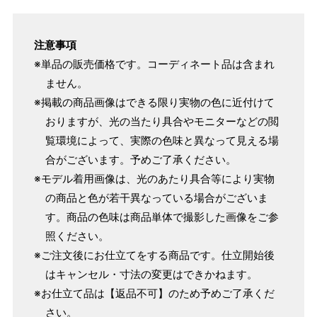
153cm
S
～90cm
4尺5分
注意事項
～155cm
155cm
※単品の販売価格です。コーディネート品は含まれ
SW
～95cm
4尺1寸
ません。
159cm
※掲載の商品画像はできる限り実物の色に近付けて
M
～95cm
おりますが、光の当たり具合やモニターなどの閲
4尺2寸
～160cm
覧環境によって、実際の色味と異なって見える場
163cm
MW
～100cm
合がございます。予めご了承ください。
4尺3寸
※モデル着用画像は、光のあたり具合等により実物
165cm
の商品と色が若干異なっている場合がございま
L
～98cm
4尺3寸5分
す。商品の色味は商品単体で撮影した画像をご参
～165cm
167cm
照ください。
LW
～105cm
4尺4寸
※ご注文後にお仕立てをする商品です。仕立開始後
はキャンセル・寸法の変更はできかねます。
169cm
LL
～170cm
～98cm
※お仕立て品は【返品不可】のため予めご了承くだ
4尺4寸5分
さい。