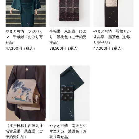
やまと可憐 フジバカ
半幅帯 米沢織 ひよ
やまと可憐 羽根とか
マ 千歳緑（お取り寄
り・濃桃色（ご予約受
すみ草 墨茶色（お取
せ品）
注品）
り寄せ品）
47,300円（税込）
38,500円（税込）
47,300円（税込）
【江戸日和】西陣九寸
やまと可憐 南天とシ
名古屋帯 菜蟲譜（ご
マエナガ 濃紺色（お
予約受注品）
取り寄せ品）