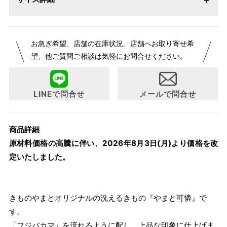
【サイズ表記変更のお知らせ】2026年1月23日より表記内容
お急ぎ希望、店舗の在庫状況、店舗へお取り寄せ希
が変更になりました。パターンオーダーは、お客様のお声か
望、他ご質問ご相談は気軽にお問合せください。
らよりお召しになりやすい寸法に変更いたしました。変更点
について詳細をお知りになりたい方はお問い合わせくださ
い。
LINEで問合せ
メールで問合せ
商品詳細
原材料価格の高騰に伴い、2026年8月3日(月)より価格を改
定いたしました。
きものやまとオリジナルの洗えるきもの『やまと可憐』で
す。
「フジバカマ」を流れるように配し、上品な印象に仕上げま