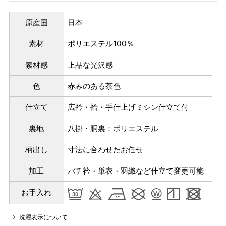
原産国
日本
パターンオーダー（弊社規定のS～LLサイズより、身長・
素材
ポリエステル100％
ヒップを目安にサイズをお選びいただく）
マイサイズでお仕立て（お客様の希望サイズでお仕立て）
素材感
上品な光沢感
店舗で採寸（お近くの店舗でスタッフが採寸）
色
赤みのある茶色
仕立て
広衿・袷・手仕上げミシン仕立て付
裏地
八掛・胴裏：ポリエステル
柄出し
寸法に合わせたお任せ
加工
バチ衿・単衣・羽織など仕立て変更可能
お手入れ
洗濯表示について
サイズ
身長目安
ヒップ目安
身丈