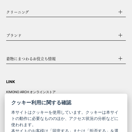
クリーニング
ブランド
着物にまつわるお役立ち情報
LINK
KIMONO ARCH オンラインストア
Y. & SONS オンラインストア
クッキー利用に関する確認
本サイトはクッキーを使用しています。クッキーは本サイ
トの動作に必要なもののほか、アクセス状況の分析などに
使われます。
きものやまと振
本サイトのお客様は「同意する」または「拒否する」を選