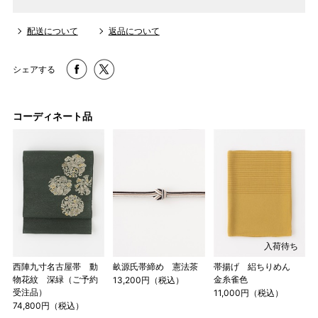
配送について
返品について
シェアする
コーディネート品
サイズ
身長目安
ヒップ目安
身丈
153cm
S
～90cm
4尺5分
～155cm
155cm
SW
～95cm
入荷待ち
4尺1寸
西陣九寸名古屋帯 動
畝源氏帯締め 憲法茶
帯揚げ 絽ちりめん
159cm
物花紋 深緑（ご予約
金糸雀色
13,200円（税込）
M
～95cm
受注品）
11,000円（税込）
4尺2寸
74,800円（税込）
～160cm