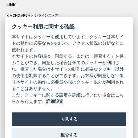
LINK
KIMONO ARCH オンラインストア
Y. & SONS オンラインストア
クッキー利用に関する確認
本サイトはクッキーを使用しています。クッキーは本サイ
トの動作に必要なもののほか、アクセス状況の分析などに
使われます。
きものやまと振
本サイトのお客様は「同意する」または「拒否する」を選
コーポレート
袖
ぶことができ、同意した場合は全てのクッキーが利用さ
れ、拒否した場合は本サイトの動作に必要なクッキー以外
サイト
サイト
の使用を制限することができます。お客様が同意しない限
ニュースレター
ご利用案内
り本サイトの動作に必要最小限のクッキー以外が利用され
お問い合わせ
よくある質問
ることはありません。
プライバシーポリシー
特定商取引法に基づく表記
また、クッキーに関する設定を詳細に行いたい場合はこち
ご利用規約
らから行えます。
詳細設定
同意する
拒否する
© 2019 YAMATO CO, LTD.