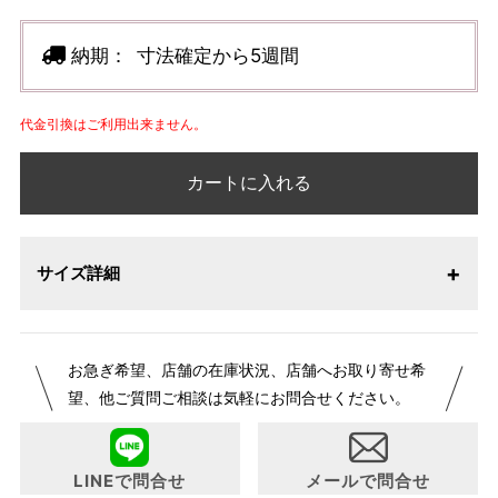
納期：
寸法確定から5週間
代金引換はご利用出来ません。
カートに入れる
サイズ詳細
【サイズ表記変更のお知らせ】2026年1月23日より表記内容
お急ぎ希望、店舗の在庫状況、店舗へお取り寄せ希
が変更になりました。パターンオーダーは、お客様のお声か
望、他ご質問ご相談は気軽にお問合せください。
らよりお召しになりやすい寸法に変更いたしました。変更点
について詳細をお知りになりたい方はお問い合わせくださ
い。
LINEで問合せ
メールで問合せ