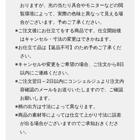
おりますが、光の当たり具合やモニターなどの閲
覧環境によって、実際の色味と異なって見える場
合がございます。予めご了承ください。
※ご注文後にお仕立てをする商品です。仕立開始後
はキャンセル・寸法の変更はできかねます。
※お仕立て品は【返品不可】のため予めご了承くだ
さい。
※キャンセルや変更をご希望の場合、ご注文から8日
以内にご連絡ください。
※ご注文翌日～2日以内にコンシェルジュより注文内
容確認のメールをお送りいたしますので、ご確認
パターンオーダー（弊社規定のS～LLサイズより、身長・
お願いします。
ヒップを目安にサイズをお選びいただく）
※柄の出方は寸法によって異なります。
マイサイズでお仕立て（お客様の希望サイズでお仕立て）
※商品の素材等によっては仕立て上がり寸法に誤差
店舗で採寸（お近くの店舗でスタッフが採寸）
が出る場合がございますのでご承知おきくださ
い。