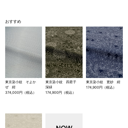
163cm
MW
～100cm
4尺3寸
165cm
おすすめ
L
～98cm
4尺3寸5分
～165cm
167cm
LW
～105cm
4尺4寸
169cm
LL
～170cm
～98cm
4尺4寸5分
1 寸法は鯨尺（くじらじゃく）寸法です。もともと鯨のひげ
東京染小紋 そよか
東京染小紋 四君子
東京染小紋 更紗 紺
で作られた道具で測っていたので鯨尺と言います。
ぜ 紺
深緑
174,900円（税込）
374,000円（税込）
174,900円（税込）
単位：１尺＝約38cm １寸＝約3.8cm １分＝約0.38cm
2 鯨尺寸法となりますので上表の cm はおおよその長さとな
ります。
3 反物の巾により表記の裄のサイズが出ない場合がございま
す。その際は、目一杯での寸法とさせていただきます。