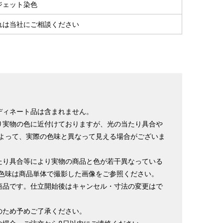
ジェット染色
寸法です。もともと鯨のひげで作られた道具で測っていたの
れは当社にご相談ください
.8cm １分＝約0.38cm
 cm はおおよその長さとなります。
イズが出ない場合がございます。その際は、目一杯での寸法
ディネート品は含まれません。
り実物の色に近付けておりますが、光の当たり具合や
よって、実際の色味と異なって見える場合がございま
たり具合等により実物の商品と色が若干異なっている
色味は商品単体で撮影した画像をご参照ください。
商品です。仕立開始後はキャンセル・寸法の変更はで
のため予めご了承ください。