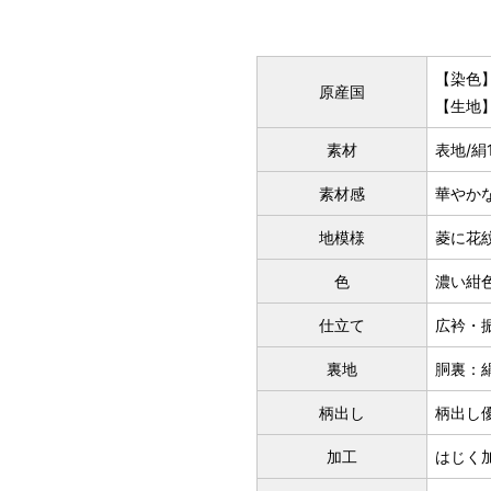
S
～155cm
【染色
原産国
SW
【生地
素材
表地/絹
M
素材感
華やか
～160cm
MW
地模様
菱に花
色
濃い紺
L
仕立て
広衿・
～165cm
LW
裏地
胴裏：
柄出し
柄出し
LL
～170cm
加工
はじく