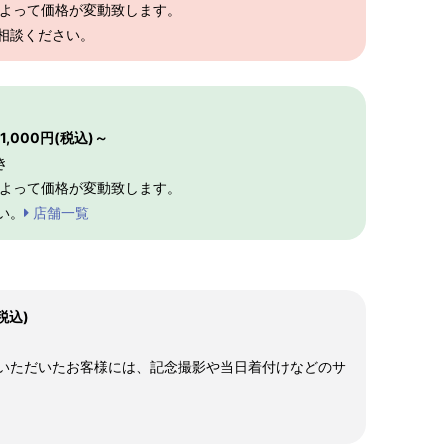
によって価格が変動致します。
相談ください。
S～LLサイズより、身長・ヒップを目安にサイズをお選び
,000円(税込)～
様の希望サイズでお仕立て）
き
スタッフが採寸）
によって価格が変動致します。
い。
店舗一覧
税込)
いただいたお客様には、記念撮影や当日着付けなどのサ
ヒップ目安
身丈
裄
袖丈