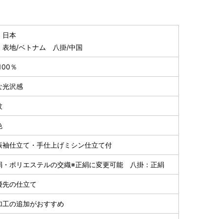
153cm
64cm
104cm
～85cm
4尺5分
1尺7寸
2尺7寸5分
154cm
64cm
104cm
】日本
～95cm
】表地/ベトナム 八掛/中国
4尺1寸
1尺7寸
2尺7寸5分
159cm
66cm
108cm
100％
～95cm
4尺2寸
1尺7寸5分
2尺8寸5分
な光沢感
163cm
68cm
108cm
～100cm
紋
4尺3寸
1尺8寸
2尺8寸5分
色
165cm
70cm
114cm
～98cm
4尺3寸5分
1尺8寸5分
3尺0寸
振袖仕立て・手仕上げミシン仕立て付
167cm
72cm
114cm
～105cm
絹・ポリエステルの交織※正絹に変更可能 八掛：正絹
4尺4寸
1尺9寸
3尺0寸
優先の仕立て
170cm
72cm
117cm
～98cm
4尺4寸5分
1尺9寸
3尺1寸
加工の追加がおすすめ