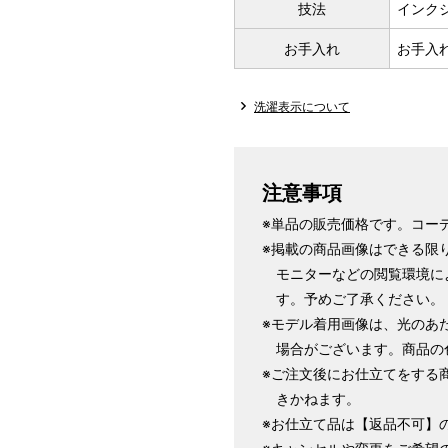
技法
インク
1 寸法は鯨尺（くじらじゃく）
お手入れ
お手入
で鯨尺と言います。
単位：１尺＝約38cm １寸＝約3
洗濯表示について
2 鯨尺寸法となりますので上表の
3 反物の巾により表記の裄のサ
とさせていただきます。
注意事項
※単品の販売価格です。コー
※掲載の商品画像はできる限
モニターなどの閲覧環境に
す。予めご了承ください。
※モデル着用画像は、光のあ
場合がございます。商品の
※ご注文後にお仕立てをする
きかねます。
※お仕立て品は【返品不可】