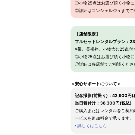
◎小物25点はお選び頂く小物
◎詳細はコンシェルジュまでご
パターンオーダー（弊社規定の
【店舗限定】
いただく）
フルセットレンタルプラン：231
マイサイズでお仕立て（お客
※帯、長襦袢、小物含む25点付
店舗で採寸（お近くの店舗で
◎小物25点はお選び頂く小物
◎詳細は各店舗でご相談くださ
＜安心サポートについて＞
記念撮影(前撮り)：42,900円(
当日着付け：36,300円(税込)
ご購入またはレンタルをご契約
ービスを追加料金で承ります。
詳しくはこちら
サイズ
身長目安