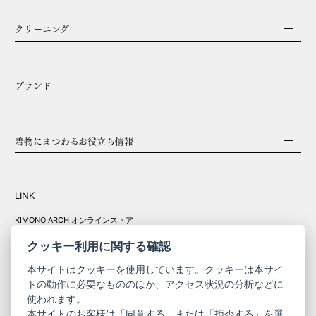
クリーニング
ブランド
着物にまつわるお役立ち情報
LINK
KIMONO ARCH オンラインストア
Y. & SONS オンラインストア
クッキー利用に関する確認
本サイトはクッキーを使用しています。クッキーは本サイ
トの動作に必要なもののほか、アクセス状況の分析などに
使われます。
きものやまと振
本サイトのお客様は「同意する」または「拒否する」を選