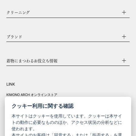
クリーニング
ブランド
着物にまつわるお役立ち情報
LINK
KIMONO ARCH オンラインストア
Y. & SONS オンラインストア
クッキー利用に関する確認
本サイトはクッキーを使用しています。クッキーは本サイ
トの動作に必要なもののほか、アクセス状況の分析などに
使われます。
きものやまと振
本サイトのお客様は「同意する」または「拒否する」を選