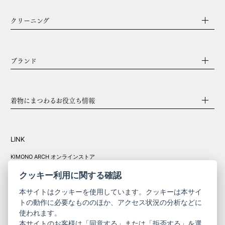
クリーニング
ブランド
着物にまつわるお役立ち情報
LINK
KIMONO ARCH オンラインストア
Y. & SONS オンラインストア
クッキー利用に関する確認
本サイトはクッキーを使用しています。クッキーは本サイ
トの動作に必要なもののほか、アクセス状況の分析などに
使われます。
きものやまと振
本サイトのお客様は「同意する」または「拒否する」を選