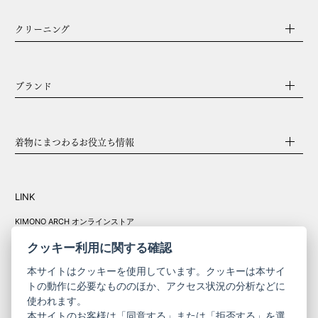
クリーニング
ブランド
着物にまつわるお役立ち情報
LINK
KIMONO ARCH オンラインストア
Y. & SONS オンラインストア
クッキー利用に関する確認
本サイトはクッキーを使用しています。クッキーは本サイ
トの動作に必要なもののほか、アクセス状況の分析などに
使われます。
きものやまと振
本サイトのお客様は「同意する」または「拒否する」を選