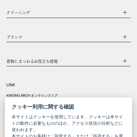
クリーニング
ブランド
着物にまつわるお役立ち情報
LINK
KIMONO ARCH オンラインストア
Y. & SONS オンラインストア
クッキー利用に関する確認
本サイトはクッキーを使用しています。クッキーは本サイ
トの動作に必要なもののほか、アクセス状況の分析などに
使われます。
きものやまと振
本サイトのお客様は「同意する」または「拒否する」を選