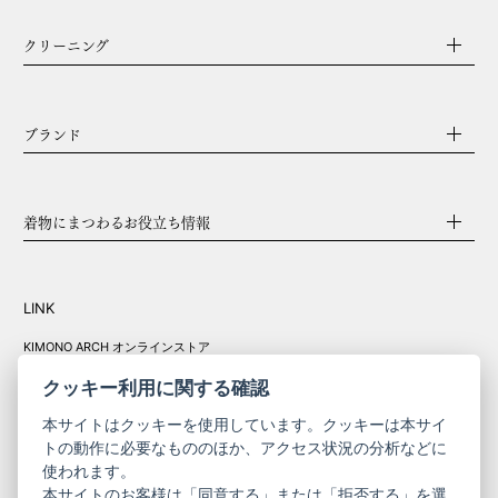
クリーニング
ブランド
着物にまつわるお役立ち情報
LINK
KIMONO ARCH オンラインストア
Y. & SONS オンラインストア
クッキー利用に関する確認
本サイトはクッキーを使用しています。クッキーは本サイ
トの動作に必要なもののほか、アクセス状況の分析などに
使われます。
きものやまと振
本サイトのお客様は「同意する」または「拒否する」を選