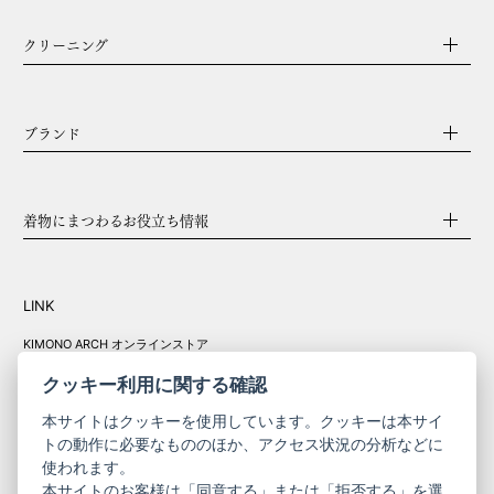
クリーニング
ブランド
着物にまつわるお役立ち情報
LINK
KIMONO ARCH オンラインストア
Y. & SONS オンラインストア
クッキー利用に関する確認
本サイトはクッキーを使用しています。クッキーは本サイ
トの動作に必要なもののほか、アクセス状況の分析などに
使われます。
きものやまと振
本サイトのお客様は「同意する」または「拒否する」を選