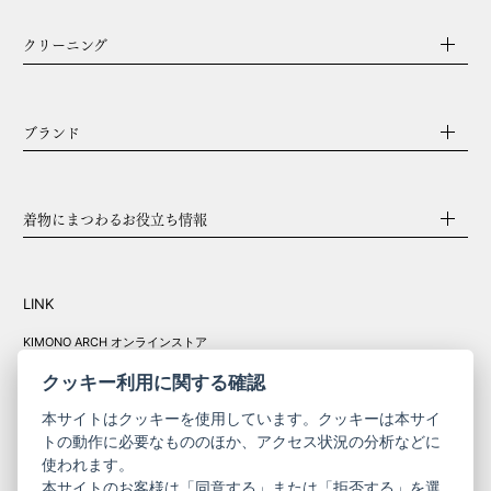
クリーニング
ブランド
着物にまつわるお役立ち情報
LINK
KIMONO ARCH オンラインストア
Y. & SONS オンラインストア
クッキー利用に関する確認
本サイトはクッキーを使用しています。クッキーは本サイ
トの動作に必要なもののほか、アクセス状況の分析などに
使われます。
きものやまと振
本サイトのお客様は「同意する」または「拒否する」を選