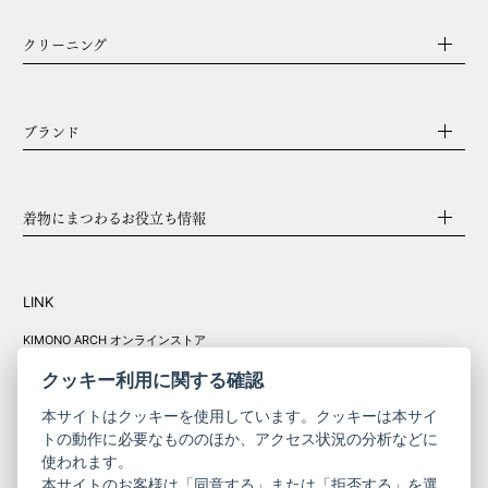
クリーニング
ブランド
着物にまつわるお役立ち情報
LINK
KIMONO ARCH オンラインストア
Y. & SONS オンラインストア
クッキー利用に関する確認
本サイトはクッキーを使用しています。クッキーは本サイ
トの動作に必要なもののほか、アクセス状況の分析などに
使われます。
きものやまと振
本サイトのお客様は「同意する」または「拒否する」を選