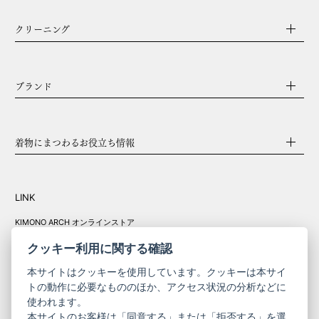
クリーニング
ブランド
着物にまつわるお役立ち情報
LINK
KIMONO ARCH オンラインストア
Y. & SONS オンラインストア
クッキー利用に関する確認
本サイトはクッキーを使用しています。クッキーは本サイ
トの動作に必要なもののほか、アクセス状況の分析などに
使われます。
きものやまと振
本サイトのお客様は「同意する」または「拒否する」を選