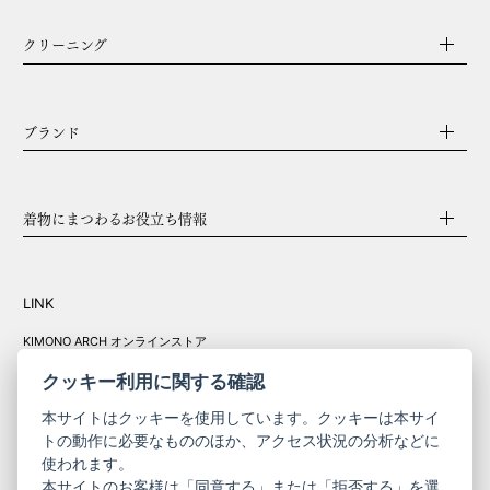
クリーニング
ブランド
着物にまつわるお役立ち情報
LINK
KIMONO ARCH オンラインストア
Y. & SONS オンラインストア
クッキー利用に関する確認
本サイトはクッキーを使用しています。クッキーは本サイ
トの動作に必要なもののほか、アクセス状況の分析などに
使われます。
きものやまと振
本サイトのお客様は「同意する」または「拒否する」を選