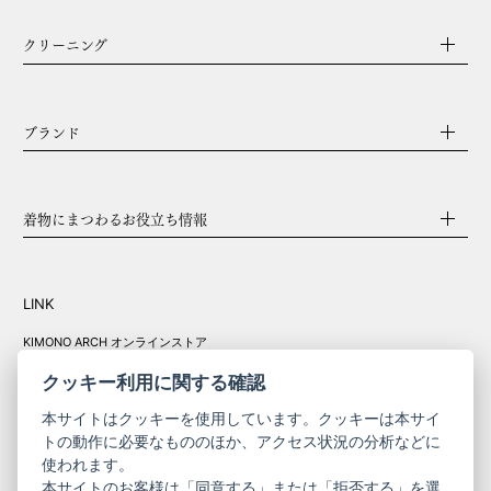
クリーニング
ブランド
着物にまつわるお役立ち情報
LINK
KIMONO ARCH オンラインストア
Y. & SONS オンラインストア
クッキー利用に関する確認
本サイトはクッキーを使用しています。クッキーは本サイ
トの動作に必要なもののほか、アクセス状況の分析などに
使われます。
きものやまと振
本サイトのお客様は「同意する」または「拒否する」を選