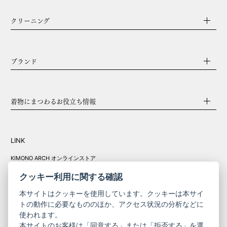
クリーニング
ブランド
着物にまつわるお役立ち情報
LINK
KIMONO ARCH オンラインストア
Y. & SONS オンラインストア
クッキー利用に関する確認
本サイトはクッキーを使用しています。クッキーは本サイ
トの動作に必要なもののほか、アクセス状況の分析などに
使われます。
きものやまと振
本サイトのお客様は「同意する」または「拒否する」を選