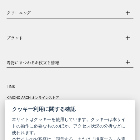
クリーニング
ブランド
着物にまつわるお役立ち情報
LINK
KIMONO ARCH オンラインストア
Y. & SONS オンラインストア
クッキー利用に関する確認
本サイトはクッキーを使用しています。クッキーは本サイ
トの動作に必要なもののほか、アクセス状況の分析などに
使われます。
きものやまと振
本サイトのお客様は「同意する」または「拒否する」を選