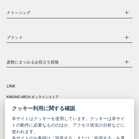
クリーニング
ブランド
着物にまつわるお役立ち情報
LINK
KIMONO ARCH オンラインストア
Y. & SONS オンラインストア
クッキー利用に関する確認
本サイトはクッキーを使用しています。クッキーは本サイ
トの動作に必要なもののほか、アクセス状況の分析などに
使われます。
きものやまと振
本サイトのお客様は「同意する」または「拒否する」を選