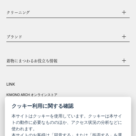
クリーニング
ブランド
着物にまつわるお役立ち情報
LINK
KIMONO ARCH オンラインストア
Y. & SONS オンラインストア
クッキー利用に関する確認
本サイトはクッキーを使用しています。クッキーは本サイ
トの動作に必要なもののほか、アクセス状況の分析などに
使われます。
きものやまと振
本サイトのお客様は「同意する」または「拒否する」を選