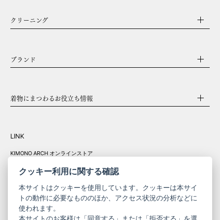
クリーニング
ブランド
着物にまつわるお役立ち情報
LINK
KIMONO ARCH オンラインストア
Y. & SONS オンラインストア
クッキー利用に関する確認
本サイトはクッキーを使用しています。クッキーは本サイ
トの動作に必要なもののほか、アクセス状況の分析などに
使われます。
きものやまと振
本サイトのお客様は「同意する」または「拒否する」を選