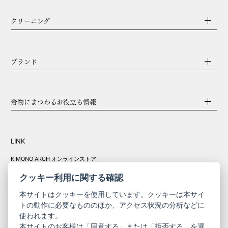
クリーニング
ブランド
着物にまつわるお役立ち情報
LINK
KIMONO ARCH オンラインストア
Y. & SONS オンラインストア
クッキー利用に関する確認
本サイトはクッキーを使用しています。クッキーは本サイ
トの動作に必要なもののほか、アクセス状況の分析などに
使われます。
きものやまと振
本サイトのお客様は「同意する」または「拒否する」を選