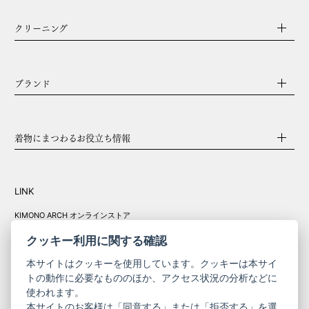
クリーニング
ブランド
着物にまつわるお役立ち情報
LINK
KIMONO ARCH オンラインストア
Y. & SONS オンラインストア
クッキー利用に関する確認
本サイトはクッキーを使用しています。クッキーは本サイ
トの動作に必要なもののほか、アクセス状況の分析などに
使われます。
きものやまと振
本サイトのお客様は「同意する」または「拒否する」を選