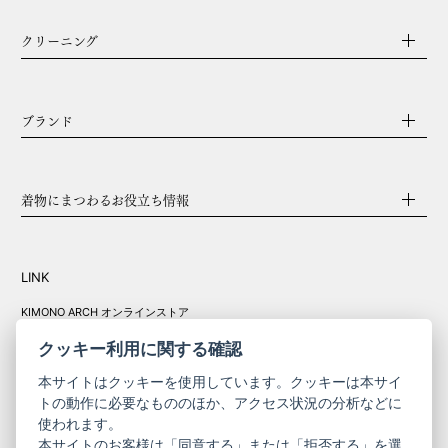
クリーニング
ブランド
着物にまつわるお役立ち情報
LINK
KIMONO ARCH オンラインストア
Y. & SONS オンラインストア
クッキー利用に関する確認
本サイトはクッキーを使用しています。クッキーは本サイ
トの動作に必要なもののほか、アクセス状況の分析などに
使われます。
きものやまと振
本サイトのお客様は「同意する」または「拒否する」を選