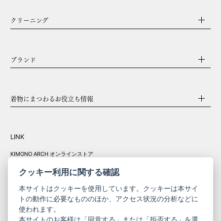
クリーニング
ブランド
着物にまつわるお役立ち情報
LINK
KIMONO ARCH オンラインストア
Y. & SONS オンラインストア
クッキー利用に関する確認
本サイトはクッキーを使用しています。クッキーは本サイ
トの動作に必要なもののほか、アクセス状況の分析などに
使われます。
きものやまと振
本サイトのお客様は「同意する」または「拒否する」を選