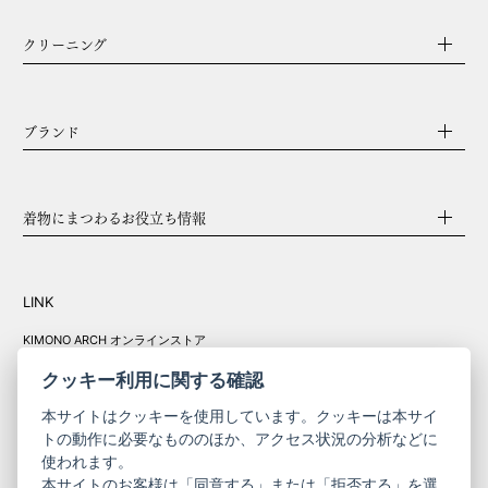
クリーニング
ブランド
着物にまつわるお役立ち情報
LINK
KIMONO ARCH オンラインストア
Y. & SONS オンラインストア
クッキー利用に関する確認
本サイトはクッキーを使用しています。クッキーは本サイ
トの動作に必要なもののほか、アクセス状況の分析などに
使われます。
きものやまと振
本サイトのお客様は「同意する」または「拒否する」を選