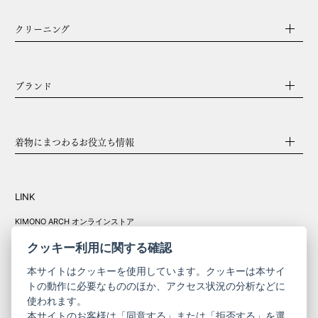
クリーニング
ブランド
着物にまつわるお役立ち情報
LINK
KIMONO ARCH オンラインストア
Y. & SONS オンラインストア
クッキー利用に関する確認
本サイトはクッキーを使用しています。クッキーは本サイ
トの動作に必要なもののほか、アクセス状況の分析などに
使われます。
きものやまと振
本サイトのお客様は「同意する」または「拒否する」を選