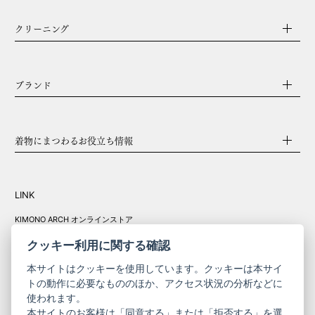
クリーニング
ブランド
着物にまつわるお役立ち情報
LINK
KIMONO ARCH オンラインストア
Y. & SONS オンラインストア
クッキー利用に関する確認
本サイトはクッキーを使用しています。クッキーは本サイ
トの動作に必要なもののほか、アクセス状況の分析などに
使われます。
きものやまと振
本サイトのお客様は「同意する」または「拒否する」を選