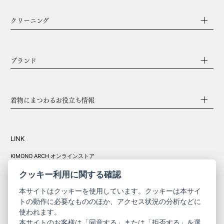
クリーニング
ブランド
着物にまつわるお役立ち情報
LINK
KIMONO ARCH オンラインストア
Y. & SONS オンラインストア
クッキー利用に関する確認
本サイトはクッキーを使用しています。クッキーは本サイ
トの動作に必要なもののほか、アクセス状況の分析などに
使われます。
きものやまと振
本サイトのお客様は「同意する」または「拒否する」を選