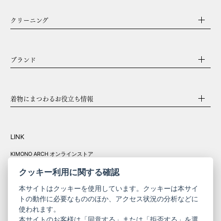
クリーニング
ブランド
着物にまつわるお役立ち情報
LINK
KIMONO ARCH オンラインストア
Y. & SONS オンラインストア
クッキー利用に関する確認
本サイトはクッキーを使用しています。クッキーは本サイ
トの動作に必要なもののほか、アクセス状況の分析などに
使われます。
きものやまと振
本サイトのお客様は「同意する」または「拒否する」を選