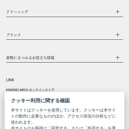
クリーニング
ブランド
着物にまつわるお役立ち情報
LINK
KIMONO ARCH オンラインストア
Y. & SONS オンラインストア
クッキー利用に関する確認
本サイトはクッキーを使用しています。クッキーは本サイ
トの動作に必要なもののほか、アクセス状況の分析などに
使われます。
きものやまと振
本サイトのお客様は「同意する」または「拒否する」を選