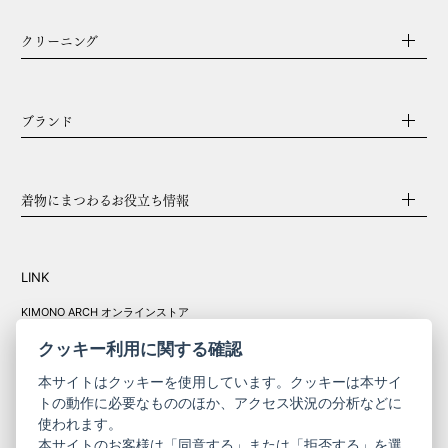
クリーニング
ブランド
着物にまつわるお役立ち情報
LINK
KIMONO ARCH オンラインストア
Y. & SONS オンラインストア
クッキー利用に関する確認
本サイトはクッキーを使用しています。クッキーは本サイ
トの動作に必要なもののほか、アクセス状況の分析などに
使われます。
きものやまと振
本サイトのお客様は「同意する」または「拒否する」を選