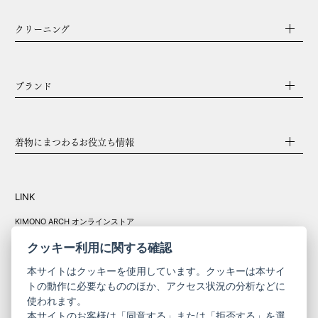
クリーニング
ブランド
着物にまつわるお役立ち情報
LINK
KIMONO ARCH オンラインストア
Y. & SONS オンラインストア
クッキー利用に関する確認
本サイトはクッキーを使用しています。クッキーは本サイ
トの動作に必要なもののほか、アクセス状況の分析などに
使われます。
きものやまと振
本サイトのお客様は「同意する」または「拒否する」を選