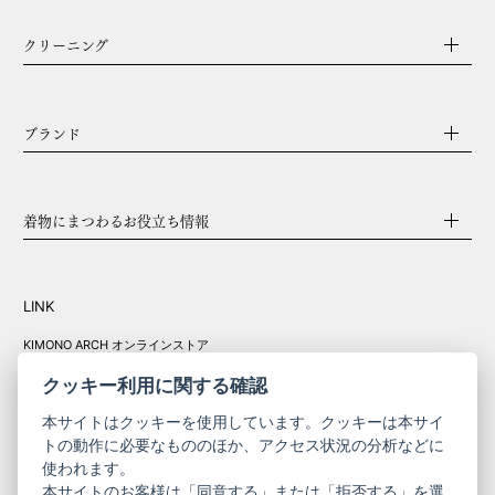
クリーニング
ブランド
着物にまつわるお役立ち情報
LINK
KIMONO ARCH オンラインストア
Y. & SONS オンラインストア
クッキー利用に関する確認
本サイトはクッキーを使用しています。クッキーは本サイ
トの動作に必要なもののほか、アクセス状況の分析などに
使われます。
きものやまと振
本サイトのお客様は「同意する」または「拒否する」を選